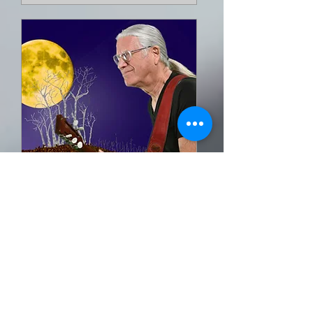
Toni Vescoli
«Wunschkonzert»
sab 09 nov
Scopri di più