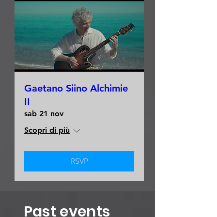
Gaetano Siino Alchimie
II
sab 21 nov
Scopri di più
RSVP
Past events