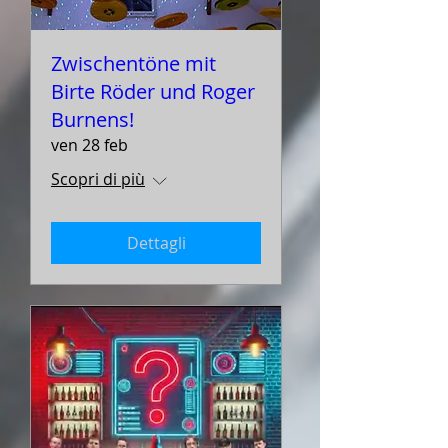
Zwischentöne mit
Birte Röder und Roger
Burnens!
ven 28 feb
Scopri di più
Dettagli