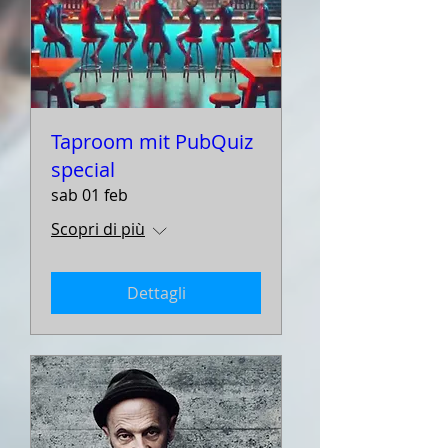
Taproom mit PubQuiz
special
sab 01 feb
Scopri di più
Dettagli