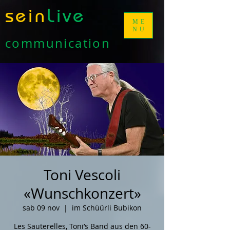
sein
Live
ME
NU
communication
Toni Vescoli
«Wunschkonzert»
sab 09 nov
  |  
im Schüürli Bubikon
Les Sauterelles, Toni’s Band aus den 60-