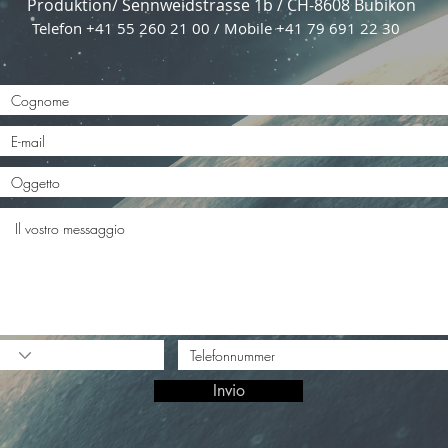
Produktion/ Sennweidstrasse 1b / CH-8608 Bubikon
Telefon +41 55 260 21 00 / Mobile +41 79 691 22 30
Invio