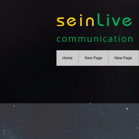
sein
Live
communication
Home
New Page
New Page