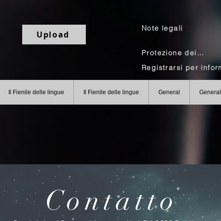
Note legali
Upload
Protezione dei dati
Il Fienile delle lingue
Il Fienile delle lingue
General
General
Contatto