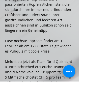
passionierten Hopfen-Alchemisten, die 
sich durch ihre immer neu erfindenden 
Craftbeer und Ciders sowie ihrer 
gastfreundlichen und lockeren Art 
auszeichnen sind in Bubikon schon seit 
längerem ein Geheimtipp.
Euse nöchste Taproom findet am 1. 
Februar ab em 17:00 statt. Es git wieder 
es Pubquiz mit coole Priise. 
Meldet eu jetzt als Team für d Quiznight 
a. Bitte schriebed eus euche Teamname 
und d Näme vo allne Gruppemitglieder. 
S Mitmache chostet CHF 5 pro Team. Ihr 
chönd euch entweder über insta 
@absturzbrew oder per Mail bi 
crew@absturzbrew.ch amelde.
http://www.absturzbrew.ch/