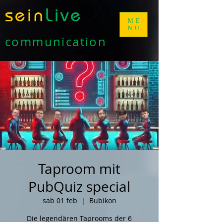
sein
Live
ME
NU
communication
Taproom mit
PubQuiz special
sab 01 feb
  |  
Bubikon
Die legendären Taprooms der 6