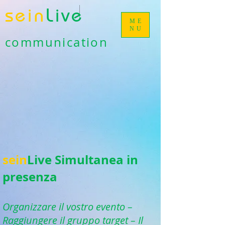
sein
Live
ME
NU
communication
sein
Live Simultanea in
presenza
Organizzare il vostro evento –
Raggiungere il gruppo target – Il