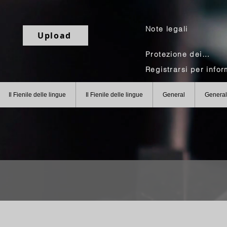
Note legali
Upload
Protezione dei dati
Il Fienile delle lingue
Il Fienile delle lingue
General
General