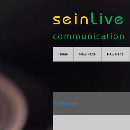
sein
Live
communication
Home
New Page
New Page
Alle Beiträge