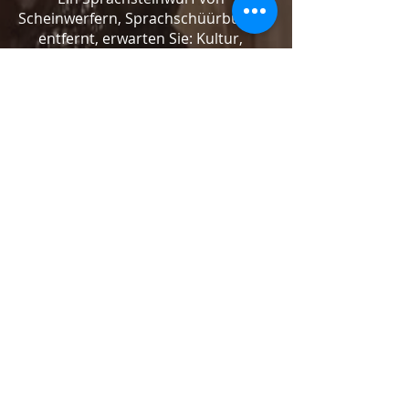
Scheinwerfern, Sprachschüürbühne
entfernt, erwarten Sie: Kultur,
Fabelwesen, Geschichte,
Gaumenfreuden, Golf, Musik und
unsere schöne Sprachenwelt. S5 und
S15 viertelstündlich Bahnhof
Bubikon mit Park&Ride 50 m
entfernt.