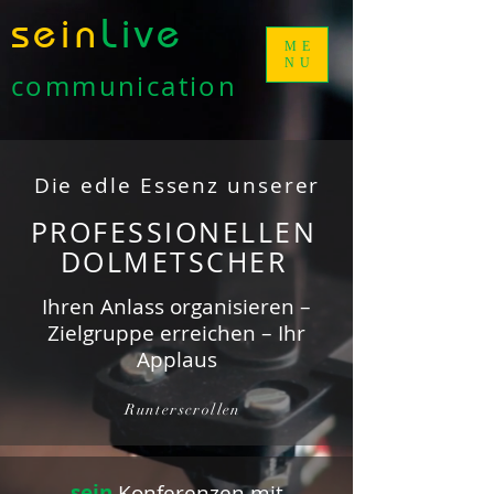
sein
Live
ME
NU
communication
Die edle Essenz unserer
PROFESSIONELLEN
DOLMETSCHER
Ihren Anlass organisieren –
Zielgruppe erreichen – Ihr
Applaus
Runterscrollen
sein
Konferenzen mit