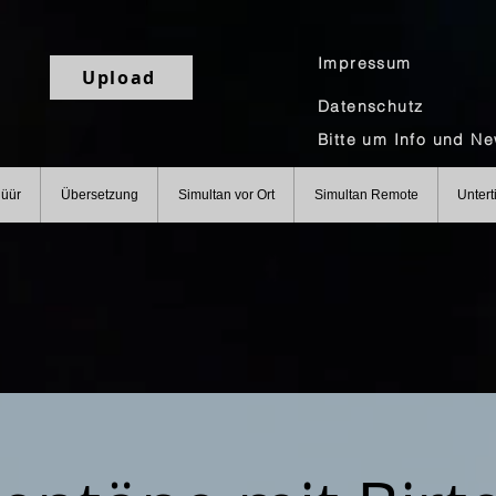
Impressum
Upload
Datenschutz
Bitte um Info und N
üür
Übersetzung
Simultan vor Ort
Simultan Remote
Untert