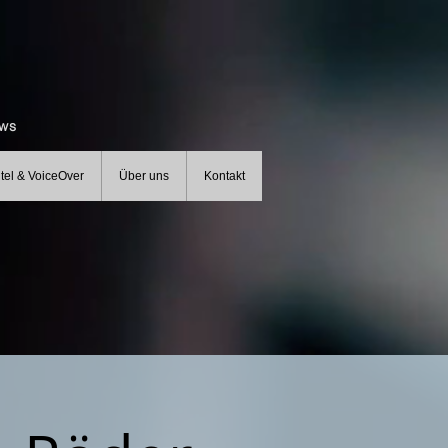
ews
itel & VoiceOver
Über uns
Kontakt