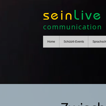
sein
Live
communication
Home
Schüürli-Events
Sprachsch