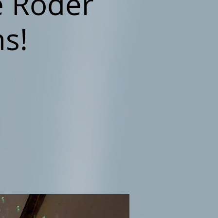
e Röder
s!