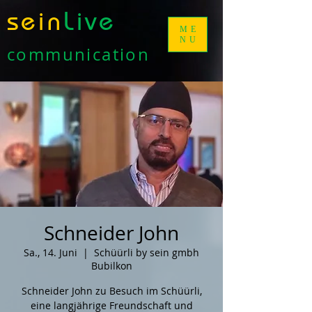
sein
Live
ME
NU
communication
Schneider John
Sa., 14. Juni
  |  
Schüürli by sein gmbh
Bubilkon
Schneider John zu Besuch im Schüürli,
eine langjährige Freundschaft und