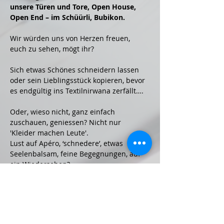
unsere Türen und Tore, Open House, 
Open End – im Schüürli, Bubikon.
Wir würden uns von Herzen freuen, 
euch zu sehen, mögt ihr?
Sich etwas Schönes schneidern lassen 
oder sein Lieblingsstück kopieren, bevor 
es endgültig ins Textilnirwana zerfällt….
Oder, wieso nicht, ganz einfach 
zuschauen, geniessen? Nicht nur 
'Kleider machen Leute'.
Lust auf Apéro, ‘schnedere’, etwas 
Seelenbalsam, feine Begegnungen, auf 
ein Wiedersehen?
Wäre schön, miteinander ein kostbares 
Zeitfenster zu teilen, seid uns herzlich 
willkommen!