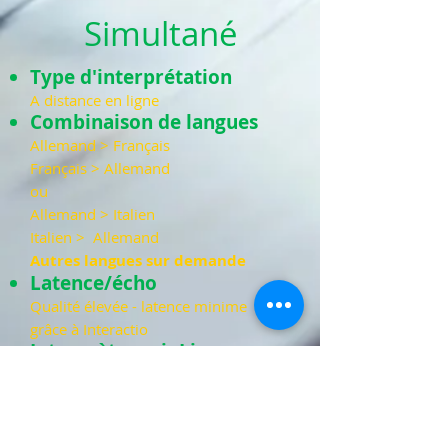
Simultané
Type d'interprétation
A distance en ligne
Combinaison de langues
Allemand > Français
Français > Allemand
ou
Allemand > Italien
Italien > Allemand
Autres langues sur demande
Latence/écho
Qualité élevée - latence minime
grâce à Interactio
Interprètes seinLive
Interprètes
chevronnés et
sein
Live
de longue date
Avant chaque manifestation, la qualité de
la plateforme des interprètes est