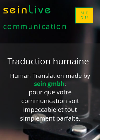
sein
Live
ME
NU
communication
Traduction humaine
Human Translation made by
sein gmbh
:
pour que votre
communication soit
impeccable et tout
simplement parfaite.