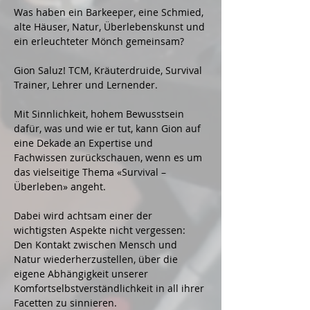
Was haben ein Barkeeper, eine Schmied, 
alte Häuser, Natur, Überlebenskunst und 
ein erleuchteter Mönch gemeinsam?
Gion Saluz! TCM, Kräuterdruide, Survival 
Trainer, Lehrer und Lernender.
Mit Sinnlichkeit, hohem Bewusstsein 
dafür, was und wie er tut, kann Gion auf 
eine Dekade an Expertise und 
Fachwissen zurückschauen, wenn es um 
das vielseitige Thema «Survival – 
Überleben» angeht.
Dabei wird achtsam einer der 
wichtigsten Aspekte nicht vergessen: 
Den Kontakt zwischen Mensch und 
Natur wiederherzustellen, über die 
eigene Abhängigkeit unserer 
Komfortselbstverständlichkeit in all ihrer 
Facetten zu sinnieren. 