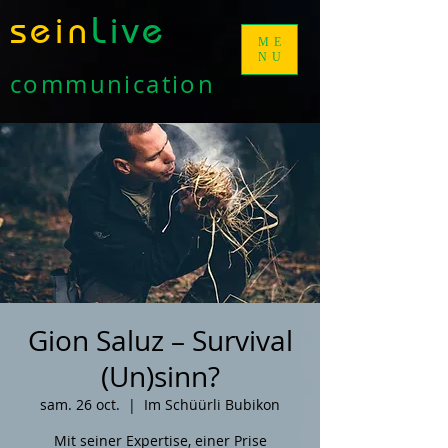
sein
Live
ME
NU
communication
Gion Saluz – Survival
(Un)sinn?
sam. 26 oct.
  |  
Im Schüürli Bubikon
Mit seiner Expertise, einer Prise