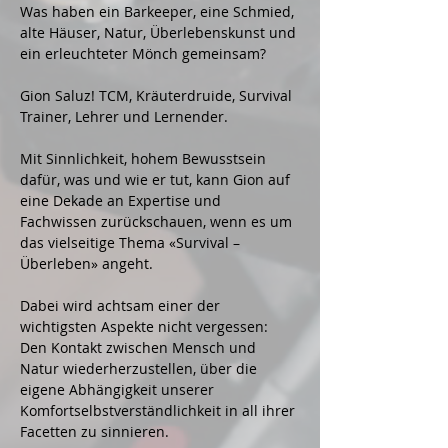
Was haben ein Barkeeper, eine Schmied, 
alte Häuser, Natur, Überlebenskunst und 
ein erleuchteter Mönch gemeinsam?
Gion Saluz! TCM, Kräuterdruide, Survival 
Trainer, Lehrer und Lernender.
Mit Sinnlichkeit, hohem Bewusstsein 
dafür, was und wie er tut, kann Gion auf 
eine Dekade an Expertise und 
Fachwissen zurückschauen, wenn es um 
das vielseitige Thema «Survival – 
Überleben» angeht.
Dabei wird achtsam einer der 
wichtigsten Aspekte nicht vergessen: 
Den Kontakt zwischen Mensch und 
Natur wiederherzustellen, über die 
eigene Abhängigkeit unserer 
Komfortselbstverständlichkeit in all ihrer 
Facetten zu sinnieren. 