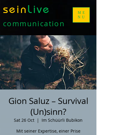
sein
Live
ME
NU
communication
Gion Saluz – Survival
(Un)sinn?
Sat 26 Oct
  |  
Im Schüürli Bubikon
Mit seiner Expertise, einer Prise