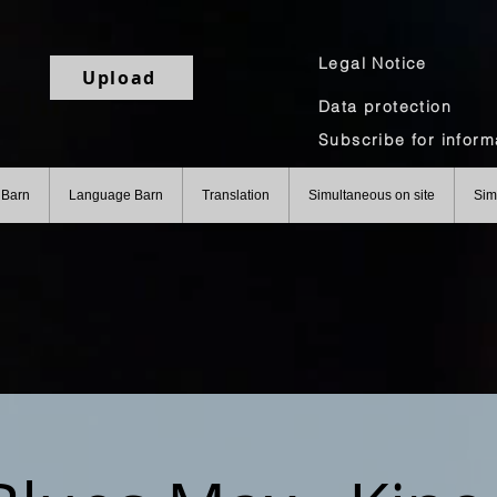
Legal Notice
Upload
Data protection
 Barn
Language Barn
Translation
Simultaneous on site
Sim