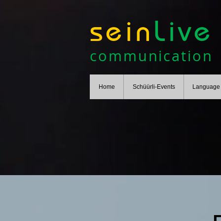
sein
Live
communication
Home
Schüürli-Events
Language