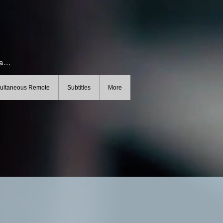
Subscribe for information and news
ultaneous Remote
Subtitles
More