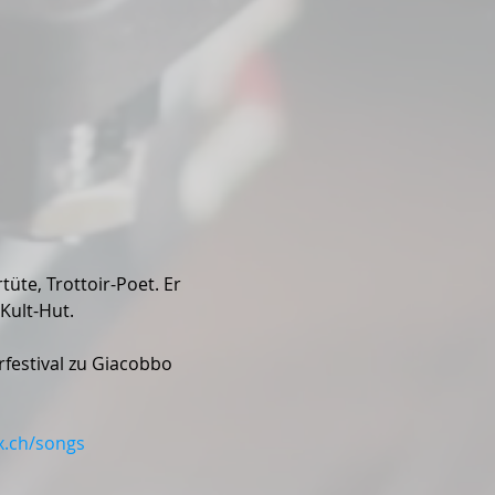
te, Trottoir-Poet. Er 
Kult-Hut.
estival zu Giacobbo 
x.ch/songs